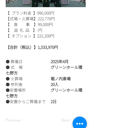
【 プラン料金 】990,000円
【式場・火葬場】222,770円
【 食 事 】99,000円
【 返 礼 品 】-円
【 オプション 】222,200円
【合計（税込）】1,533,970円
● 葬儀日
2025年4月
● 式 場
グリーンホール環
七野方
● 火葬場
堀ノ内斎場
● 参列者
20人
●安置場所
グリーンホール環
七野方
●安置からご葬儀まで
2日
Previous
Next