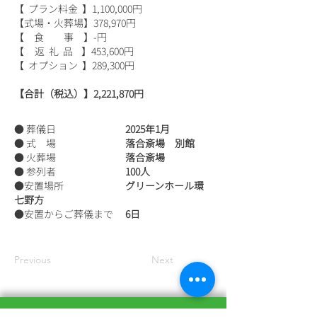
【 プラン料金 】1,100,000円
【式場・火葬場】378,970円
【 食 事 】-円
【 返 礼 品 】453,600円
【 オプション 】289,300円
【合計（税込）】2,221,870円
● 葬儀日
2025年1月
● 式 場
落合斎場 別館
● 火葬場
落合斎場
● 参列者
100人
●安置場所
グリーンホール環
七野方
●安置からご葬儀まで
6日
Previous
Next