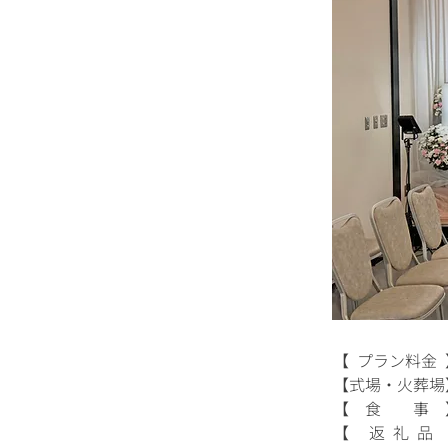
【 プラン料金 】
【式場・火葬場】3
【 食 事 】3
【 返 礼 品 】